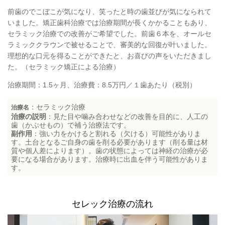
前歯のでこぼこが気になり、笑ったと時の歯並びが気になられて
いました。矯正歯科治療では治療期間が長くかかることもあり、
セラミック治療での改善がご希望でした。前歯６本を、オールセ
ラミッククラウンで被せることで、審美的な回復が叶いました。
理想的な口元を得ることができたと、お喜びの声をいただきまし
た。（セラミック矯正による治療）
治療期間：1.5ヶ月、治療費：8.5万円／１歯あたり（税別）
：セラミック治療
治療名
治療の説明
：見た目や噛み合わせなどの改善を目的に、人工の
歯（かぶせもの）で補う治療法です。
副作用
：強い力をかけると割れる（欠ける）可能性がありま
す。土台となるご自身の歯を削る必要があります（削る量は材
質や個人差によります）。歯の状態によっては神経の治療が必
要になる場合があります。治療時に出血を伴う可能性がありま
す。
セレック治療の流れ