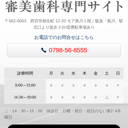
〒662-0063 西宮市相生町 12-33 モア夙川１階／阪急「夙川」駅
北口より徒歩３分/提携駐車場あり
お電話でのお問合せはこちら
0798-56-8555
診療時間
月
火
水
木
金
土
日
9:00～13:00
○
○
○
○
○
○
×
14:30～19:00
○
○
○
○
○
△
×
△：14：30～16：00 休診日：日曜・祝日・祝日のない第2･4木
曜日