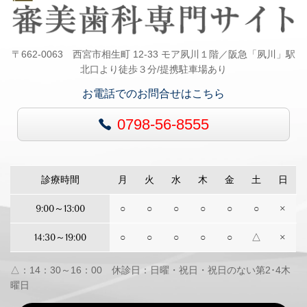
〒662-0063 西宮市相生町 12-33 モア夙川１階／阪急「夙川」駅
北口より徒歩３分/提携駐車場あり
お電話でのお問合せはこちら
0798-56-8555
診療時間
月
火
水
木
金
土
日
9:00～13:00
○
○
○
○
○
○
×
14:30～19:00
○
○
○
○
○
△
×
△：14：30～16：00 休診日：日曜・祝日・祝日のない第2･4木
曜日